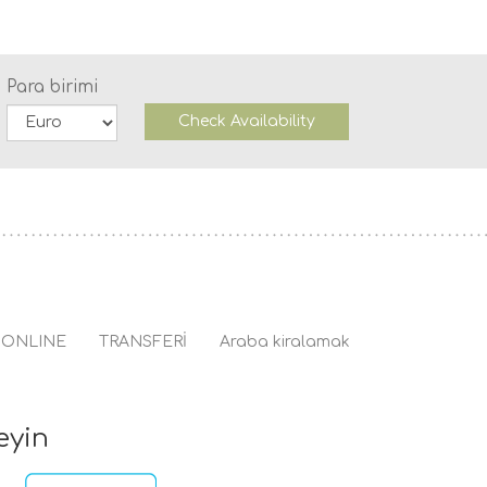
Para birimi
Check Availability
 ONLINE
TRANSFERİ
Araba kiralamak
eyin