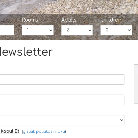
Rooms
Adults
Children
ewsletter
ı Kabul Et
(
gizlilik politikasını oku
)