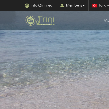
info@frini.eu
Members
Türk
AN