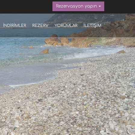
Rezervasyon yapın
İNDİRİMLER
REZERV
YORUMLAR
İLETİŞİM