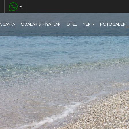
A SAYFA
ODALAR & FİYATLAR
OTEL
YER
FOTOGALERI