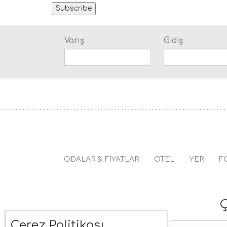
Subscribe
Varış
Gidiş
ODALAR & FİYATLAR
OTEL
YER
F
Ç
Çerez Politikası