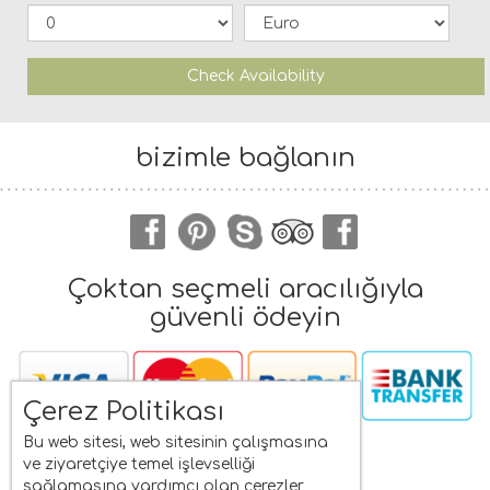
Check Availability
bizimle bağlanın
Çoktan seçmeli aracılığıyla
güvenli ödeyin
Çerez Politikası
Bu web sitesi, web sitesinin çalışmasına
Navigation
ve ziyaretçiye temel işlevselliği
sağlamasına yardımcı olan çerezler