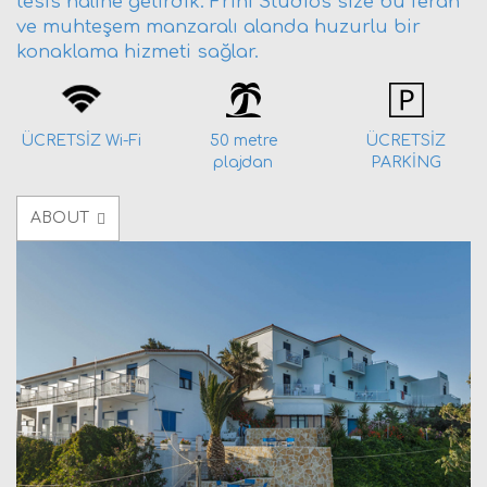
tesis haline getirdik. Frini Studios size bu ferah
ve muhteşem manzaralı alanda huzurlu bir
konaklama hizmeti sağlar.
ÜCRETSİZ Wi-Fi
50 metre
ÜCRETSİZ
plajdan
PARKİNG
ABOUT