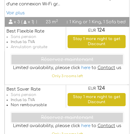
d'une connexion Wi-Fi gr
...
Voir plus
2
x 3 (
x 1)
23 m
1 King or 1 King, 1 Sofa bed
124
EUR
Best Flexible Rate
Sans pension
Stay 1 more night to get
Inclus la TVA
Discount
Annulation gratuite
Réservez maintenant
Limited availability, please click
here
to
Contact
us
Only 3 rooms left
124
EUR
Best Saver Rate
Sans pension
Stay 1 more night to get
Inclus la TVA
Discount
Non remboursable
Réservez maintenant
Limited availability, please click
here
to
Contact
us