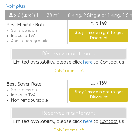
Voir plus
2
x 6 (
x 1)
38 m
1 King, 2 Single or 1 King, 2 Sing
169
EUR
Best Flexible Rate
Sans pension
Stay 1 more night to get
Inclus la TVA
Discount
Annulation gratuite
Réservez maintenant
Limited availability, please click
here
to
Contact
us
Only 1 rooms left
169
EUR
Best Saver Rate
Sans pension
Stay 1 more night to get
Inclus la TVA
Discount
Non remboursable
Réservez maintenant
Limited availability, please click
here
to
Contact
us
Only 1 rooms left