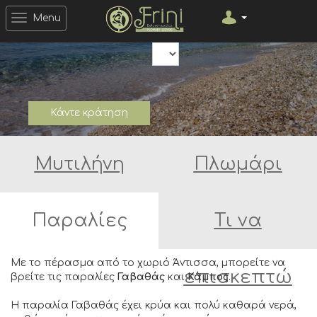
Menu
Άνοιγμα ημερομηνίας
Άνοιγμα ημερομηνίας
Νόμισμα
Κάντε κράτηση
Μυτιλήνη
Πλωμάρι
Παραλίες
Τι να
Με το πέρασμα από το χωριό Άντισσα, μπορείτε να
επισκεπτώ
βρείτε τις παραλίες
Γαβαθάς
και
Κάμπος
.
Η παραλία Γαβαθάς έχει κρύα και πολύ καθαρά νερά,