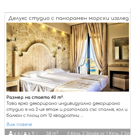
Делукс студио с панорамен морски изглед
Размер на стаята 40 m²
.
Това ярко декорирано индивидуално декорирано
студио е на 2-ия етаж и разполага със спалня, хол и
балкон с площ от 12 квадратни
...
Виж повече
2
x 6 (
x 1)
38 m
1 King, 2 Single or 1 King, 2 Sing