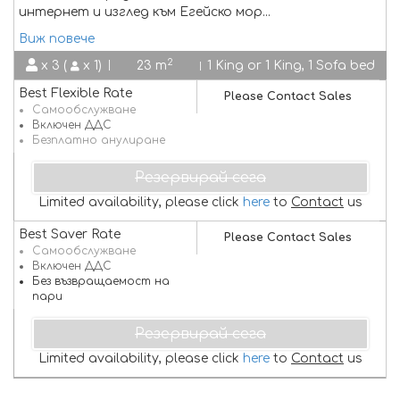
интернет и изглед към Егейско мор
...
Виж повече
2
x 3 (
x 1)
23 m
1 King or 1 King, 1 Sofa bed
Best Flexible Rate
Please Contact Sales
Самообслужване
Включен ДДС
Безплатно анулиране
Резервирай сега
Limited availability, please click
here
to
Contact
us
Best Saver Rate
Please Contact Sales
Самообслужване
Включен ДДС
Без възвращаемост на
пари
Резервирай сега
Limited availability, please click
here
to
Contact
us